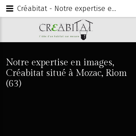
Créabitat - Notre expertise en images, Créabitat situé à Mozac, Riom (63)
Notre
expertise
en
images,
Créabitat
situé
à
Mozac,
Riom
(63)