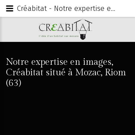
Créabitat - Notre expertise en images, Créabitat situé à Mozac, Riom (63)
Notre
expertise
en
images,
Créabitat
situé
à
Mozac,
Riom
(63)