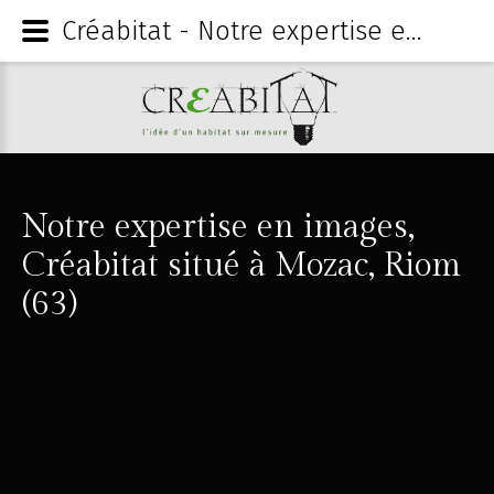
Créabitat - Notre expertise en images, Créabitat situé à Mozac, Riom (63)
Notre
expertise
en
images,
Créabitat
situé
à
Mozac,
Riom
(63)